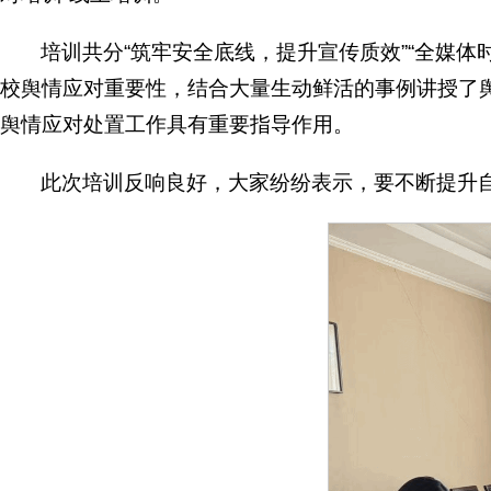
培训共分“筑牢安全底线，提升宣传质效”“全媒
校舆情应对重要性，结合大量生动鲜活的事例讲授了
舆情应对处置工作具有重要指导作用。
此次培训反响良好，大家纷纷表示，要不断提升