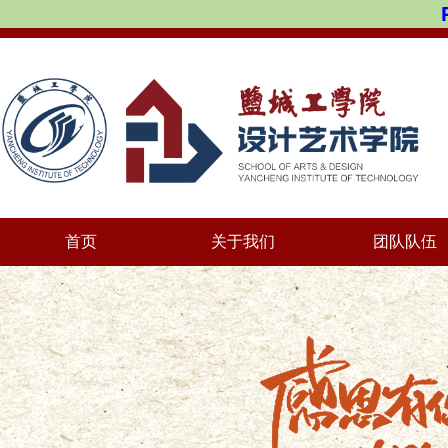
首页
关于我们
团队队伍