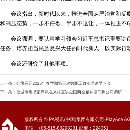
会议指出，新时代以来，推进全面从严治党和反
和高压态势，一步不停歇、半步不退让，一体推进不
会议强调，要认真学习领会习近平总书记重要讲
任务，培养担当民族复兴大任的时代新人，以实际行动坚
会议还研究了其他事项。
上一条：公司召开2025年春学期第三次教职工政治理论学习会
下一条：盐城市委书记周斌在来校宣讲全国两会精神期间到公司调研
版权所有 © PA视讯(中国)集团有限公司-PlayAce A
电话：+86-515-88298231 邮编：224051