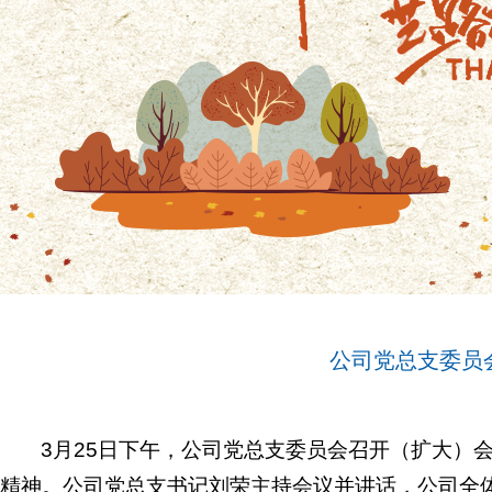
公司党总支委员
3月25日下午，公司党总支委员会召开（扩大）
精神。公司党总支书记刘荣主持会议并讲话，公司全