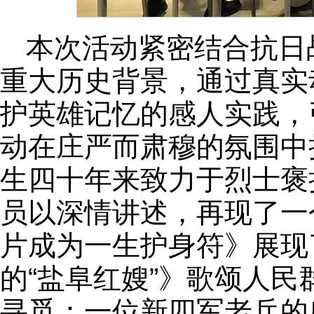
本次活动紧密结合抗日
重大历史背景，通过真实
护英雄记忆的感人实践，
动在庄严而肃穆的氛围中
生四十年来致力于烈士褒
员以深情讲述，再现了一
片成为一生护身符》展现
的“盐阜红嫂”》歌颂人
寻觅：一位新四军老兵的