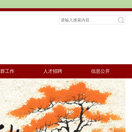
党群工作
人才招聘
信息公开