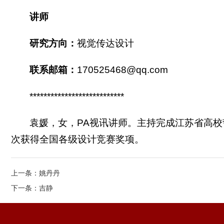
讲师
研究方向：
视觉传达设计
联系邮箱：
170525468@qq.com
***************************
袁媛，女，PA视讯讲师。主持完成江苏省高
次获得全国各级设计竞赛奖项。
上一条：姚丹丹
下一条：吉静