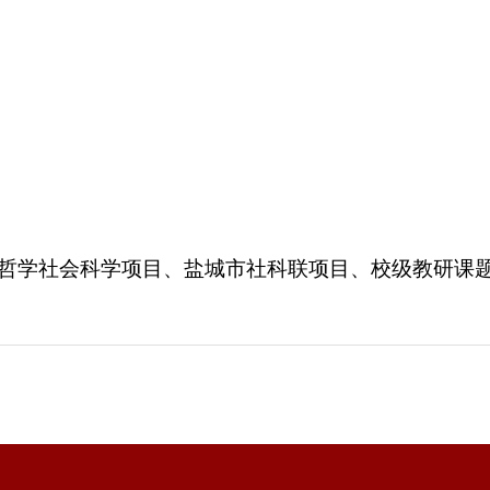
校哲学社会科学项目、盐城市社科联项目、校级教研课